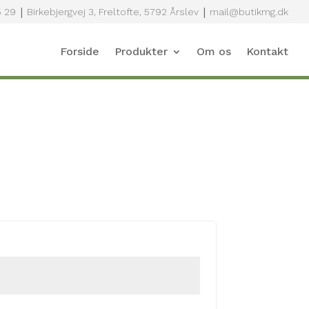
|
|
5 29
Birkebjergvej 3, Freltofte, 5792 Årslev
mail@butikmg.dk
Forside
Produkter
Om os
Kontakt