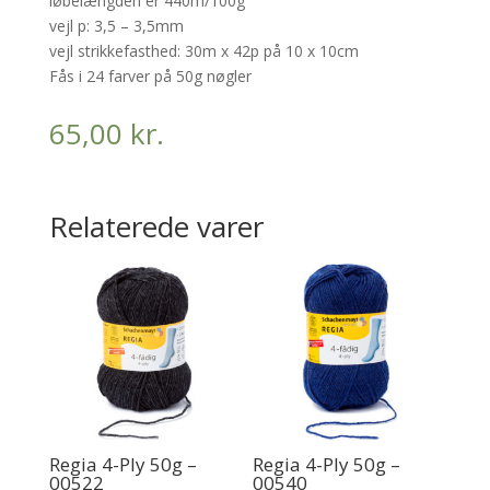
løbelængden er 440m/100g
vejl p: 3,5 – 3,5mm
vejl strikkefasthed: 30m x 42p på 10 x 10cm
Fås i 24 farver på 50g nøgler
65,00
kr.
Relaterede varer
Regia 4-Ply 50g –
Regia 4-Ply 50g –
00522
00540