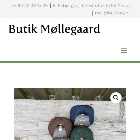
|
(+45) 22 39 15 29
Birkebjergvej 3, Freltofte, 5792 Årslev
|
mail@butikmg.dk