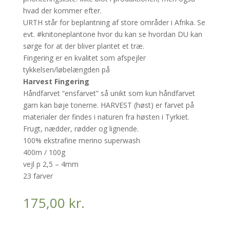
hvad der kommer efter.
URTH står for beplantning af store områder i Afrika. Se
evt. #knitoneplantone hvor du kan se hvordan DU kan
sørge for at der bliver plantet et træ.
Fingering er en kvalitet som afspejler
tykkelsen/løbelængden på
Harvest Fingering
Håndfarvet “ensfarvet” så unikt som kun håndfarvet
garn kan bøje tonerne. HARVEST (høst) er farvet på
materialer der findes i naturen fra høsten i Tyrkiet.
Frugt, nædder, rødder og lignende.
100% ekstrafine merino superwash
400m / 100g
vejl p 2,5 – 4mm
23 farver
175,00
kr.