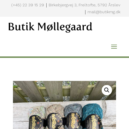
|
(+45) 22 39 15 29
Birkebjergvej 3, Freltofte, 5792 Årslev
|
mail@butikmg.dk