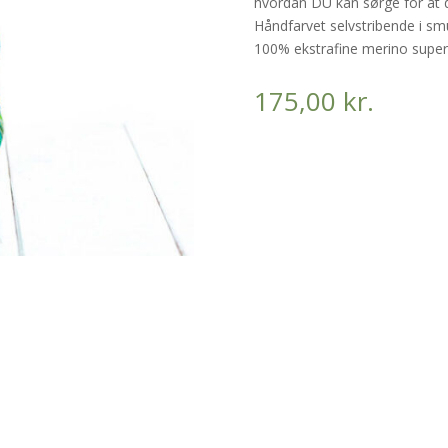
hvordan DU kan sørge for at de
Håndfarvet selvstribende i sm
100% ekstrafine merino super
175,00
kr.