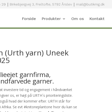
|
|
5 29
Birkebjergvej 3, Freltofte, 5792 Årslev
mail@butikmg.dk
Forside
Produkter
Om os
Kontakt
n (Urth yarn) Uneek
025
ieejet garnfirma,
håndfarvede garner.
 at investere tid og engagement i håndværket
giver os, er højt på URTH´s prioriteringsliste.
 også hvad der kommer efter. URTH står for
i Afrika. Se evt #knitoneplantone hvor du kan se