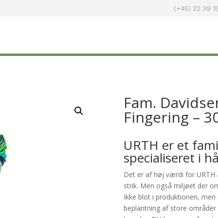
(+45) 22 39 1
Fam. Davidse
Fingering – 3
URTH er et famil
specialiseret i 
Det er af høj værdi for URTH
strik. Men også miljøet der om
Ikke blot i produktionen, men
beplantning af store områder 