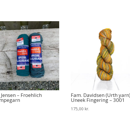
y Jensen – Froehlich
Fam. Davidsen (Urth yarn
ømpegarn
Uneek Fingering – 3001
175,00
kr.