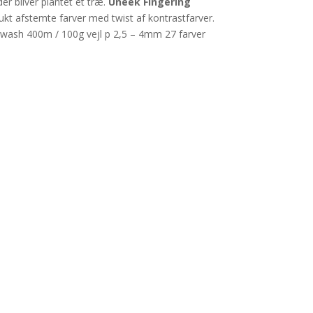
r bliver plantet et træ.
Uneek Fingering
ukt afstemte farver med twist af kontrastfarver.
wash 400m / 100g vejl p 2,5 – 4mm 27 farver