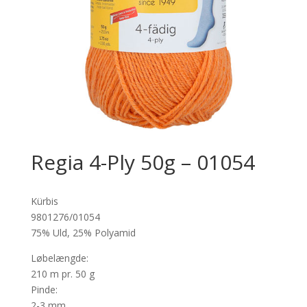
Regia 4-Ply 50g – 01054
Kürbis
9801276/01054
75% Uld, 25% Polyamid
Løbelængde:
210 m pr. 50 g
Pinde:
2-3 mm