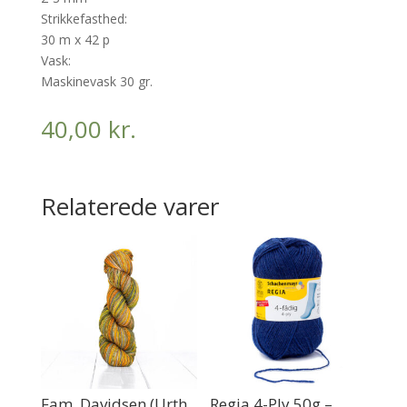
Strikkefasthed:
30 m x 42 p
Vask:
Maskinevask 30 gr.
40,00
kr.
Relaterede varer
Fam. Davidsen (Urth
Regia 4-Ply 50g –