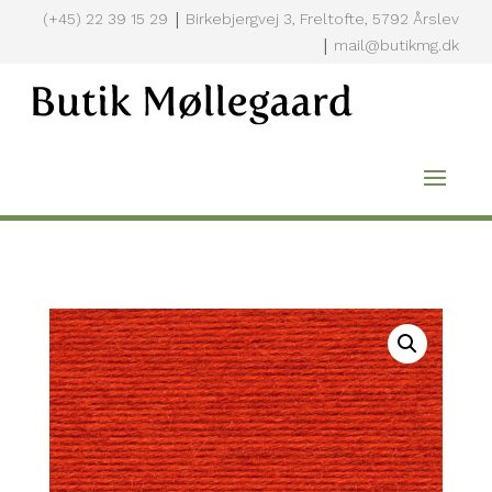
|
(+45) 22 39 15 29
Birkebjergvej 3, Freltofte, 5792 Årslev
|
mail@butikmg.dk