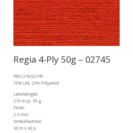
Regia 4-Ply 50g – 02745
9801276/02745
75% Uld, 25% Polyamid
Løbelængde:
210 m pr. 50 g
Pinde:
2-3 mm
Strikkefasthed:
30 m x 42 p